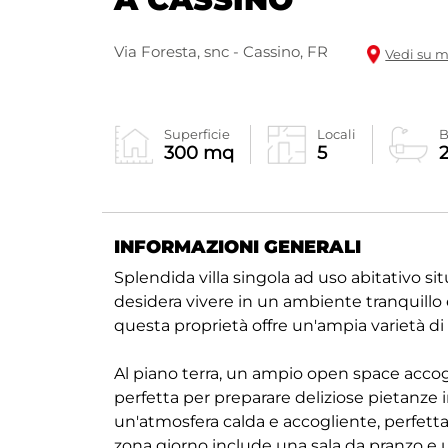
Via Foresta, snc - Cassino, FR
Vedi su 
Superficie
Locali
B
300 mq
5
INFORMAZIONI GENERALI
Splendida villa singola ad uso abitativo sit
desidera vivere in un ambiente tranquillo 
questa proprietà offre un'ampia varietà di s
Al piano terra, un ampio open space accogl
perfetta per preparare deliziose pietanze 
un'atmosfera calda e accogliente, perfett
zona giorno include una sala da pranzo e u