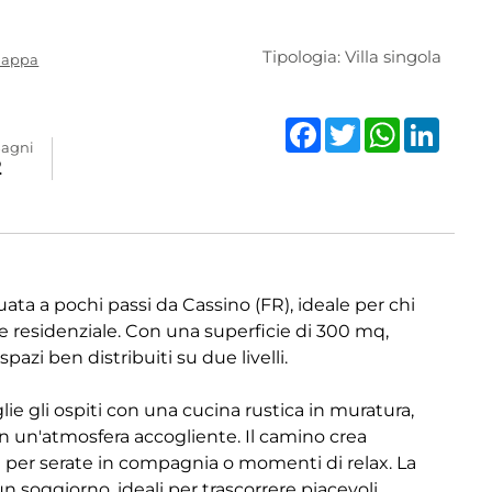
Tipologia: Villa singola
mappa
Facebook
Twitter
WhatsAp
Linke
agni
2
uata a pochi passi da Cassino (FR), ideale per chi
e residenziale. Con una superficie di 300 mq,
pazi ben distribuiti su due livelli.
ie gli ospiti con una cucina rustica in muratura,
in un'atmosfera accogliente. Il camino crea
a per serate in compagnia o momenti di relax. La
n soggiorno, ideali per trascorrere piacevoli