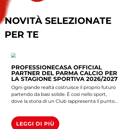
NOVITÀ SELEZIONATE
PER TE
PROFESSIONECASA OFFICIAL
PARTNER DEL PARMA CALCIO PER
LA STAGIONE SPORTIVA 2026/2027
Ogni grande realtà costruisce il proprio futuro
partendo da basi solide. È così nello sport,
dove la storia di un Club rappresenta il punto
di partenza per affrontare nuove sfide, ed è
così anche per Professionecasa. Da questa
visione comune nasce la nuova partnership
LEGGI DI PIÙ
che vedrà Professionecasa ricoprire il ruolo di