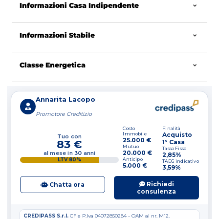
secondo i propri gusti ed esigenze,
Informazioni Casa Indipendente
trasformandola in una dimora unica.
Informazioni Stabile
La posizione strategica, a pochi chilometri da
Campobasso e sul corso principale del paese,
rende questa soluzione ancora più interessante
Classe Energetica
per chi cerca tranquillità senza rinunciare ai servizi.
?? Prezzo ribassato: un’opportunità da non
perdere!
Ideale come seconda casa, sia estiva che
invernale, oppure come investimento.
?? Per informazioni e visite contattaci (anche su
WhatsApp al +39 350 8182506)
?? Oppure vieni a trovarci in agenzia
Professionecasa
?? Seguici anche sui nostri canali social