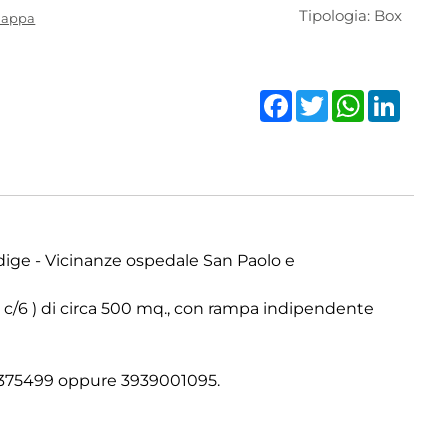
Tipologia: Box
mappa
Facebook
Twitter
WhatsAp
Linke
dige - Vicinanze ospedale San Paolo e
 c/6 ) di circa 500 mq., con rampa indipendente
5375499 oppure 3939001095.