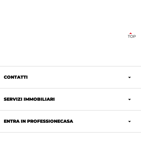
TOP
CONTATTI
SERVIZI IMMOBILIARI
ENTRA IN PROFESSIONECASA