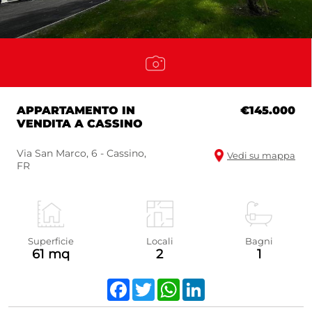
APPARTAMENTO IN
€145.000
VENDITA A CASSINO
Via San Marco, 6 - Cassino,
Vedi su mappa
FR
Superficie
Locali
Bagni
61 mq
2
1
Facebook
Twitter
WhatsApp
LinkedIn