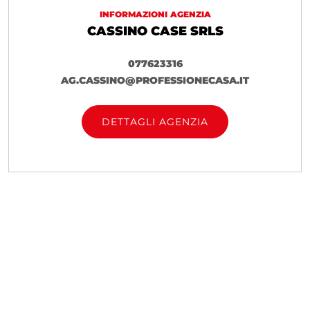
INFORMAZIONI AGENZIA
tranquillità e comfort nel cuore della città.
CASSINO CASE SRLS
Contattaci oggi stesso per organizzare una visita
e scoprire tutte le potenzialità di questa
077623316
meravigliosa proprietà.
AG.CASSINO@PROFESSIONECASA.IT
Per ulteriori informazioni in merito a questo
immobile e per altre nostre proposte potrete
DETTAGLI AGENZIA
contattarci telefonicamente al recapito 077623316
o recarvi presso i nostri uffici in Cassino, Viale
Dante 1/3.