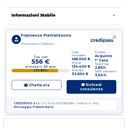
tavolo. Il soggiorno, ampio e accogliente, è
perfetto per rilassarsi dopo una lunga giornata di
Informazioni Stabile
lavoro o per trascorrere piacevoli serate in
compagnia.
Il bagno, moderno e funzionale, è dotato di tutti i
comfort necessari per garantire il massimo
benessere e relax. Posto auto in corte
condominiale.
L'immobile è perfettamente collegato ai principali
servizi e alle vie di comunicazione, garantendo un
facile accesso a negozi, ristoranti, scuole e mezzi
pubblici. Inoltre, la presenza di parcheggi nelle
vicinanze rende comodo il parcheggio per gli
abitanti e per gli ospiti.
Non perdere l'opportunità di acquistare questo
splendido appartamento a Cassino, un'oasi di