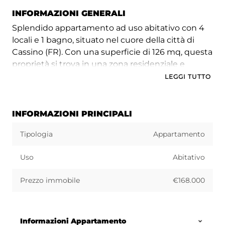
INFORMAZIONI GENERALI
Splendido appartamento ad uso abitativo con 4
locali e 1 bagno, situato nel cuore della città di
Cassino (FR). Con una superficie di 126 mq, questa
proprietà si trova in una zona residenziale e
tranquilla, ideale per chi cerca un'oasi di pace e
LEGGI TUTTO
comfort in un contesto urbano.
L'appartamento vanta due balconi che offrono
INFORMAZIONI PRINCIPALI
una vista panoramica, perfetti per godersi il sole e
Tipologia
Appartamento
l'aria fresca. Inoltre, dispone di tre camere da letto
spaziose e luminose, ideali per accogliere una
Uso
Abitativo
famiglia o per creare uno spazio dedicato al relax e
al lavoro.
Prezzo immobile
€168.000
La cucina abitabile è il cuore pulsante di questa
casa, con spazio sufficiente per preparare deliziose
pietanze e per riunire amici e familiari intorno al
Informazioni Appartamento