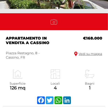
APPARTAMENTO IN
€168.000
VENDITA A CASSINO
Piazza Restagno, 8 -
Vedi su mappa
Cassino, FR
Superficie
Locali
Bagni
126 mq
4
1
Facebook
Twitter
WhatsApp
LinkedIn