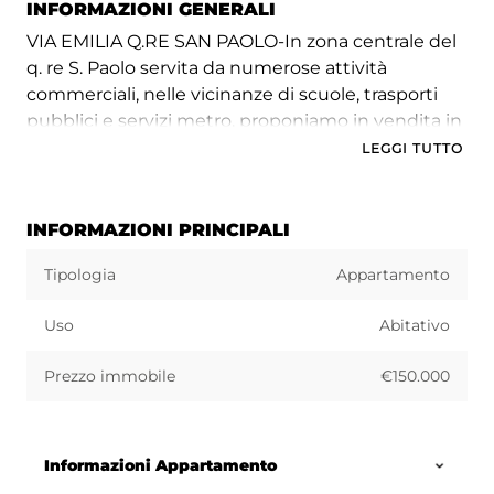
INFORMAZIONI GENERALI
VIA EMILIA Q.RE SAN PAOLO-In zona centrale del
q. re S. Paolo servita da numerose attività
commerciali, nelle vicinanze di scuole, trasporti
pubblici e servizi metro, proponiamo in vendita in
stabile con ascensore, ampio e luminoso trivani
LEGGI TUTTO
con vista panoramica.
L'immobile è composto da: ingresso con
INFORMAZIONI PRINCIPALI
disimpegno, corridoio, cucina abitabile, ampio
Tipologia
Appartamento
balcone con affaccio interno con doppio servizio e
ripostiglio, due comode camere da letto, salone
Uso
Abitativo
con ampio balcone esterno, ripostiglio e bagno
ristrutturato recentemente.
Prezzo immobile
€150.000
L'immobile si presenta in buonissimo stato con
infissi in vetrocamera, porta blindata,
termoautonomo e dispone di ampia metratura
Informazioni Appartamento
che da la possibilità a chi acquisterà, di disporre la